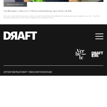
NEGÓCIOS CRIATIVOS
Quer cultivar temperos e verduras em casa? A Brota desenvolveu uma horta que só precisa de água a cada 25 dias
Da lavoura ao prato (dentro da sua casa): conheça a solução desenvolvida por três estudantes de engenharia que promete simplificar a sua vida -- uma horta
inteligente que funciona com um sistema de cápsulas (sim, tipo aquelas de café).
COPYRIGHT 2026 PROJETO DRAFT – TODOS OS DIREITOS RESERVADOS