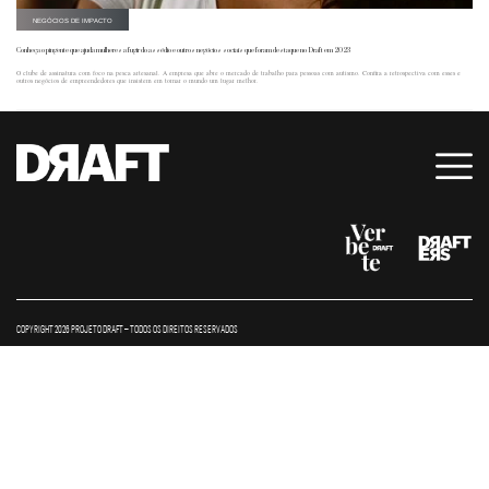
NEGÓCIOS DE IMPACTO
Conheça o pingente que ajuda mulheres a fugir do assédio e outros negócios sociais que foram destaque no Draft em 2023
O clube de assinatura com foco na pesca artesanal. A empresa que abre o mercado de trabalho para pessoas com autismo. Confira a retrospectiva com esses e
outros negócios de empreendedores que insistem em tornar o mundo um lugar melhor.
COPYRIGHT 2026 PROJETO DRAFT – TODOS OS DIREITOS RESERVADOS