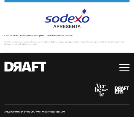
APRESENTA
O que são carteiras digitais e por que o Pix vai ajudar esse método de pagamento a crescer?
Também chamadas de e-wallets, elas são uma evolução do dinheiro em que, num app, o usuário “guarda” um saldo que o possibilita fazer transações mais
rápidas e por um custo operacional menor.
COPYRIGHT 2026 PROJETO DRAFT – TODOS OS DIREITOS RESERVADOS