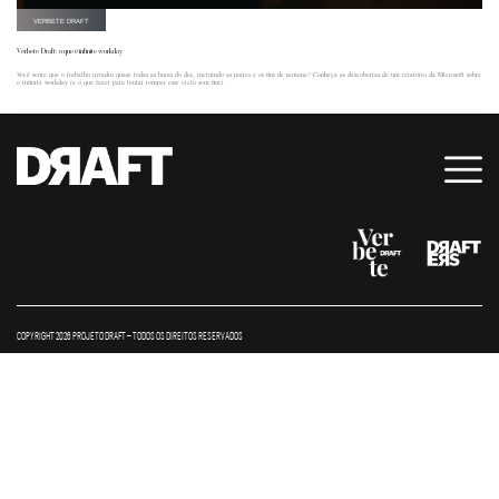
VERBETE DRAFT
Verbete Draft: o que é infinite workday
Você sente que o trabalho invadiu quase todas as horas do dia, incluindo as noites e os fins de semana? Conheça as descobertas de um relatório da Microsoft sobre
o infinite workday (e o que fazer para tentar romper esse ciclo sem fim).
COPYRIGHT 2026 PROJETO DRAFT – TODOS OS DIREITOS RESERVADOS