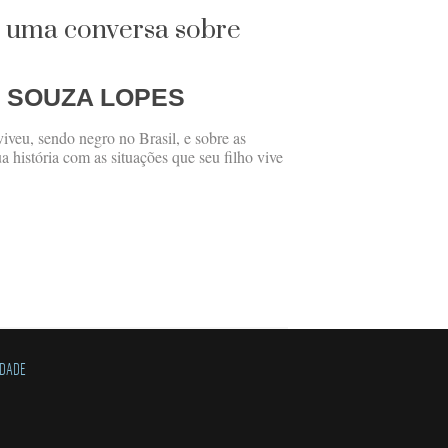
– uma conversa sobre
 SOUZA LOPES
viveu, sendo negro no Brasil, e sobre as
a história com as situações que seu filho vive
IDADE