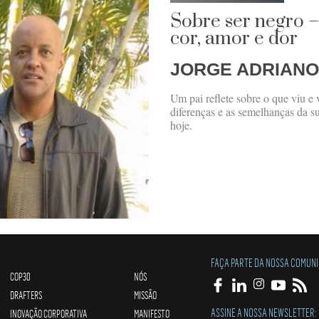
Sobre ser negro 
cor, amor e dor
JORGE ADRIANO
Um pai reflete sobre o que viu e 
diferenças e as semelhanças da su
hoje.
FAÇA PARTE DA NOSSA COMUN
COP30
NÓS
DRAFTERS
MISSÃO
ASSINE A NOSSA NEWSLETTER:
INOVAÇÃO CORPORATIVA
MANIFESTO