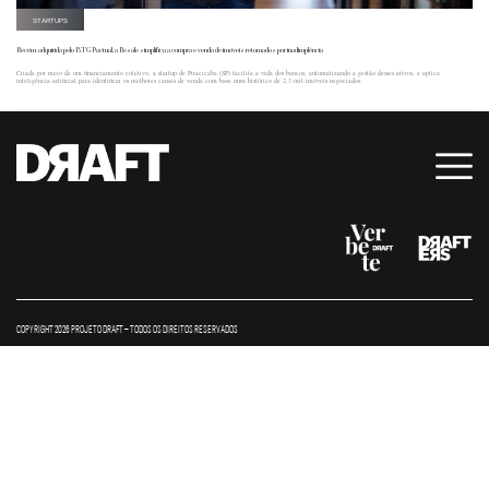
STARTUPS
Recém-adquirida pelo BTG Pactual, a Resale simplifica a compra e venda de imóveis retomados por inadimplência
Criada por meio de um financiamento coletivo, a startup de Piracicaba (SP) facilita a vida dos bancos, automatizando a gestão desses ativos, e aplica
inteligência artificial para identificar os melhores canais de venda com base num histórico de 2,3 mil imóveis negociados.
COPYRIGHT 2026 PROJETO DRAFT – TODOS OS DIREITOS RESERVADOS