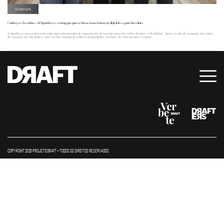
STARTUPS
Conheça os bastidores da Sportheca, a startup que quer acelerar a transformação digital do esporte brasileiro
A Sportheca estreou desenvolvendo apps customizados de engajamento de torcidas para três clubes da Série A do futebol. Agora, acaba de inaugurar um centro
de inovação em São Paulo e quer receber startups de todas as modalidades, em busca de soluções para o esporte.
COPYRIGHT 2026 PROJETO DRAFT – TODOS OS DIREITOS RESERVADOS