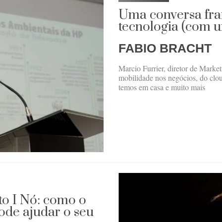
Uma conversa fra
tecnologia (com u
FABIO BRACHT
Marcio Furrier, diretor de Market
mobilidade nos negócios, do clou
temos em casa e muito mais
to I Nó: como o
ode ajudar o seu