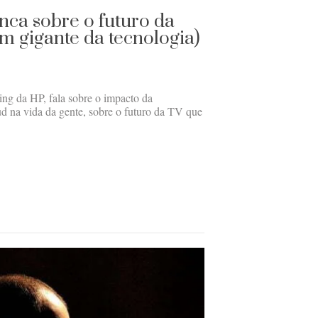
nca sobre o futuro da
m gigante da tecnologia)
ing da HP, fala sobre o impacto da
d na vida da gente, sobre o futuro da TV que