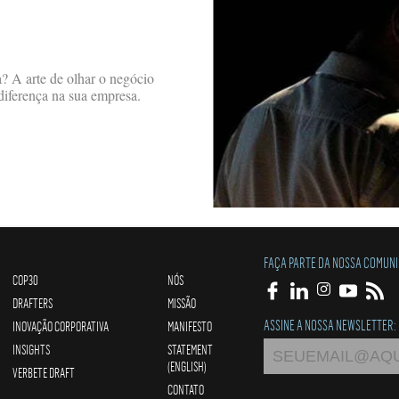
? A arte de olhar o negócio
diferença na sua empresa.
FAÇA PARTE DA NOSSA COMUN
COP30
NÓS
DRAFTERS
MISSÃO
ASSINE A NOSSA NEWSLETTER:
INOVAÇÃO CORPORATIVA
MANIFESTO
INSIGHTS
STATEMENT
(ENGLISH)
VERBETE DRAFT
CONTATO