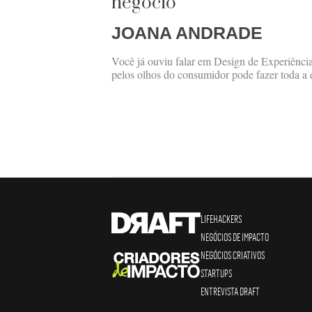
negócio
JOANA ANDRADE
Você já ouviu falar em Design de Experiência
pelos olhos do consumidor pode fazer toda a 
LIFEHACKERS
NEGÓCIOS DE IMPACTO
NEGÓCIOS CRIATIVOS
STARTUPS
ENTREVISTA DRAFT