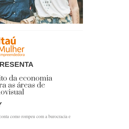
RESENTA
ito da economia
a as áreas de
iovisual
Y
, conta como rompeu com a burocracia e