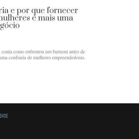
ia e por que fornecer
 mulheres é mais uma
gócio
conta como enfrentou um burnout antes de
ar uma confraria de mulheres empreendedoras.
IDADE