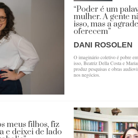
“Poder é um pala
mulher. A gente n
isso, mas a agrad
oferecem”
DANI ROSOLEN
O imaginário coletivo é pobre e
isso, Beatriz Della Costa e Mar
produz pesquisas e obras audiovis
nos negócios.
s meus filhos, fiz
a e deixei de lado