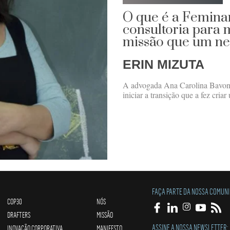
O que é a Feminar
consultoria para
missão que um ne
ERIN MIZUTA
A advogada Ana Carolina Bavon 
iniciar a transição que a fez cri
FAÇA PARTE DA NOSSA COMUN
COP30
NÓS
DRAFTERS
MISSÃO
ASSINE A NOSSA NEWSLETTER:
INOVAÇÃO CORPORATIVA
MANIFESTO