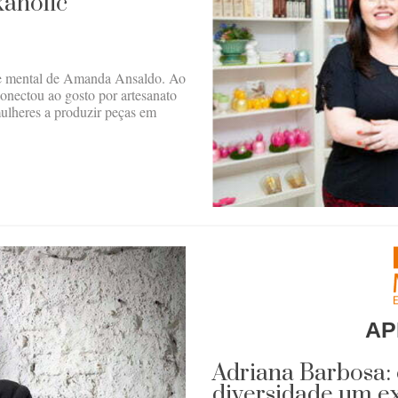
kaholic”
úde mental de Amanda Ansaldo. Ao
conectou ao gosto por artesanato
mulheres a produzir peças em
AP
Adriana Barbosa:
diversidade um ex