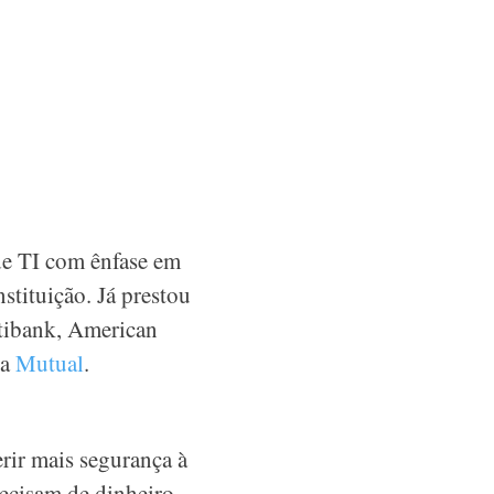
e TI com ênfase em
tituição. Já prestou
itibank, American
da
Mutual
.
rir mais segurança à
recisam de dinheiro