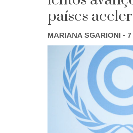
lentos avanç
países acele
MARIANA SGARIONI
- 7