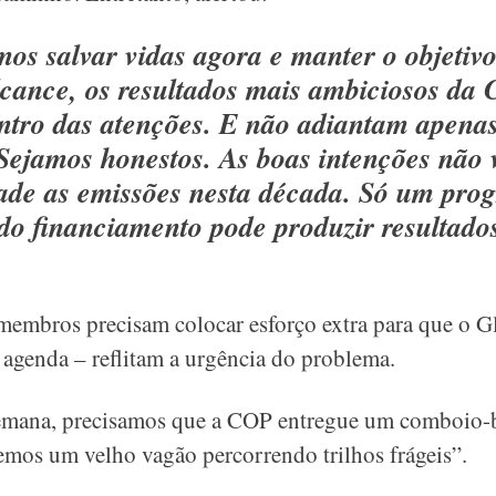
os salvar vidas agora e manter o objetivo
lcance, os resultados mais ambiciosos d
entro das atenções. E não adiantam apena
 Sejamos honestos. As boas intenções não 
ade as emissões nesta década. Só um prog
 do financiamento pode produzir resultado
 membros precisam colocar esforço extra para que o G
 agenda – reflitam a urgência do problema.
emana, precisamos que a COP entregue um comboio-ba
emos um velho vagão percorrendo trilhos frágeis”.