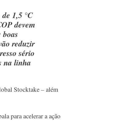
 de 1,5 °C
a COP devem
s boas
vão reduzir
resso sério
s na linha
lobal Stocktake – além
la para acelerar a ação