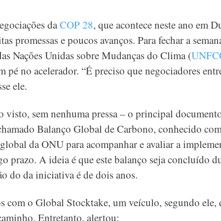
negociações da
COP 28
, que acontece neste ano em D
tas promessas e poucos avanços. Para fechar a semana
as Nações Unidas sobre Mudanças do Clima (
UNFC
m pé no acelerador. “É preciso que negociadores en
se ele.
o visto, sem nenhuma pressa – o principal documento
chamado Balanço Global de Carbono, conhecido com
 global da ONU para acompanhar e avaliar a impleme
o prazo. A ideia é que este balanço seja concluído d
o do da iniciativa é de dois anos.
os com o Global Stocktake, um veículo, segundo ele, 
aminho. Entretanto, alertou: