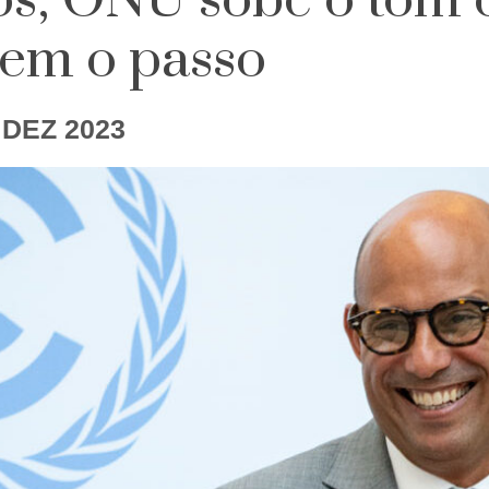
os; ONU sobe o tom 
rem o passo
 DEZ 2023