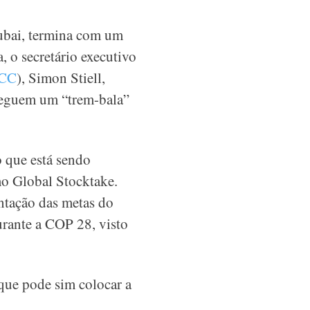
ubai, termina com um
, o secretário executivo
CC
), Simon Stiell,
treguem um “trem-bala”
 que está sendo
o Global Stocktake.
ntação das metas do
urante a COP 28, visto
que pode sim colocar a