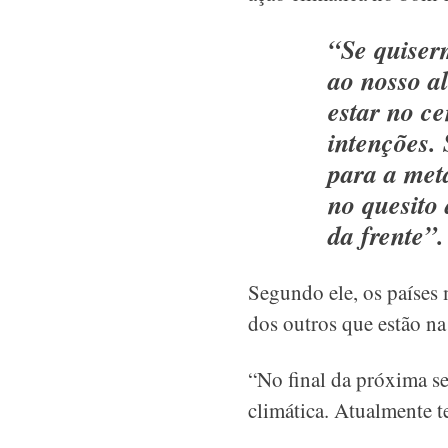
“Se quiserm
ao nosso a
estar no c
intenções.
para a met
no quesito
da frente”.
Segundo ele, os países
dos outros que estão na
“No final da próxima s
climática. Atualmente t