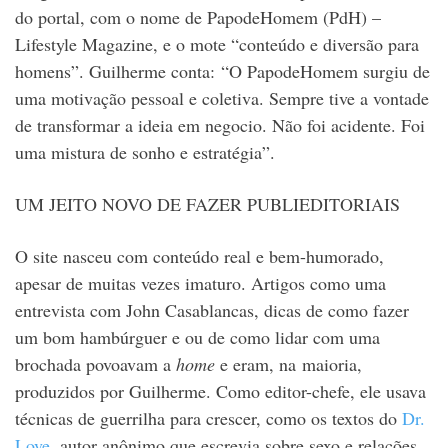
do portal, com o nome de PapodeHomem (PdH) –
Lifestyle Magazine, e o mote “conteúdo e diversão para
homens”. Guilherme conta: “O PapodeHomem surgiu de
uma motivação pessoal e coletiva. Sempre tive a vontade
de transformar a ideia em negocio. Não foi acidente. Foi
uma mistura de sonho e estratégia”.
UM JEITO NOVO DE FAZER PUBLIEDITORIAIS
O site nasceu com conteúdo real e bem-humorado,
apesar de muitas vezes imaturo. Artigos como uma
entrevista com John Casablancas, dicas de como fazer
um bom hambúrguer e ou de como lidar com uma
brochada povoavam a
home
e eram, na maioria,
produzidos por Guilherme. Como editor-chefe, ele usava
técnicas de guerrilha para crescer, como os textos do
Dr.
Love
, autor anônimo que escrevia sobre sexo e relações.