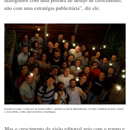
dialogamos com uma postura de desejo de crescimento,
não com uma estratégia publicitária”, diz ele.
Encontro do grupo “23 dias por um homem melhor”, realizado na sede do PapodeHomem. No centro, Guilherme (de preto e barba)
e, mais à frente, o editor Jader (de branco e cavanhaque).
Mas o crescimento da visão editorial veio com o tempo e