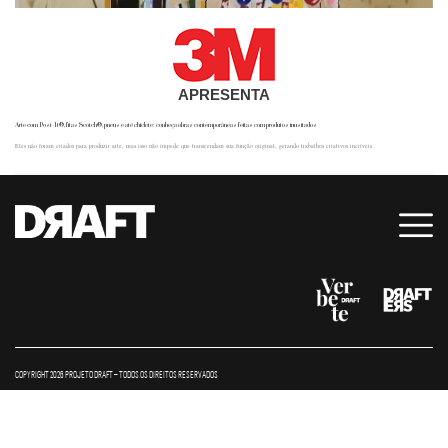
APRESENTA
Arte com Post-It®, fitas Scotch®, pneus e até chiclete: conheça obras contemporâneas feitas com produtos inusitados
Eles não foram criados para produzir arte, mas isso não impede que transcendam sua função original, gerando trabalhos criativos incríveis.
COPYRIGHT 2026 PROJETO DRAFT – TODOS OS DIREITOS RESERVADOS