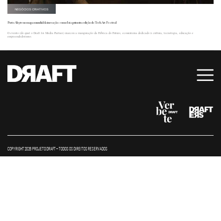
NEGÓCIOS CRIATIVOS
Porto Alegre no mapa mundial da inovação: como foi a primeira edição do Tech Art Festival
O evento (do qual o Draft foi Media Partner) marcou a inauguração da Fábrica do Futuro, ecossistema dedicado à cultura, tecnologia, educação e
empreendedorismo.
COPYRIGHT 2026 PROJETO DRAFT – TODOS OS DIREITOS RESERVADOS