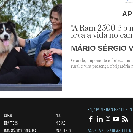
AP
“A Ram 2500 é o 
leva a vida no ca
MÁRIO SÉRGIO V
Grande, imponente e forte... mui
rural e vira presença obrigatória
FAÇA PARTE DA NOSSA COMUN
COP30
NÓS
DRAFTERS
MISSÃO
ASSINE A NOSSA NEWSLETTER:
INOVAÇÃO CORPORATIVA
MANIFESTO