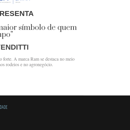
RESENTA
maior símbolo de quem
mpo”
ENDITTI
to forte. A marca Ram se destaca no meio
 nos rodeios e no agronegócio.
IDADE