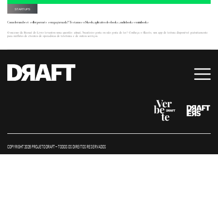
STARTUPS
Como ler um best-seller por mês sem pagar nada? Testamos o Skeelo, aplicativo de ebooks, audiobooks e minibooks
O sucesso da Bienal do Livro levantou uma questão: afinal, brasileiro gosta ou não gosta de ler? Conheça o Skeelo, um app de leitura disponível gratuitamente
para milhões de clientes de operadoras de telefonia e de outros serviços.
COPYRIGHT 2026 PROJETO DRAFT – TODOS OS DIREITOS RESERVADOS