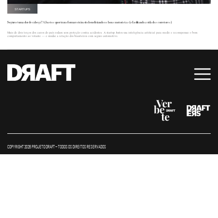
STARTUPS
Seguro é uma dor de cabeça? A Justos quer transformar o trânsito beneficiando os bons motoristas (e facilitando a vida dos corretores)
Mais de dois terços dos carros do país rodam sem proteção contra acidentes. A startup Justos usa inteligência artificial para medir e recompensar o bom
comportamento ao volante — e mudar a relação dos brasileiros com seguro automotivo.
COPYRIGHT 2026 PROJETO DRAFT – TODOS OS DIREITOS RESERVADOS