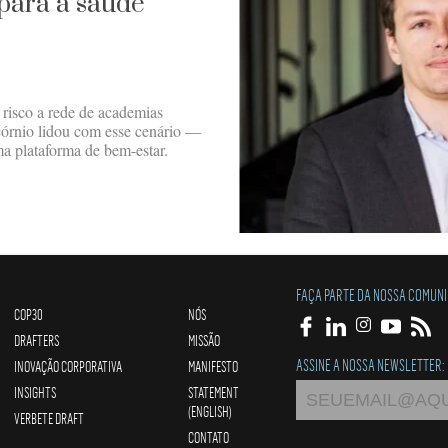
 para a saúde
 risco a rede de academias
órnio lidou com esse cenário —
a plataforma de bem-estar.
FAÇA PARTE DA NOSSA COMUN
COP30
NÓS
DRAFTERS
MISSÃO
ASSINE A NOSSA NEWSLETTER:
INOVAÇÃO CORPORATIVA
MANIFESTO
INSIGHTS
STATEMENT
(ENGLISH)
VERBETE DRAFT
CONTATO