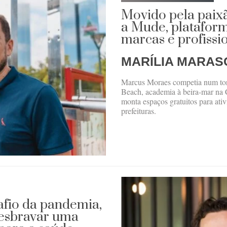
Movido pela paixã
a Mude, plataform
marcas e profissi
MARÍLIA MARAS
Marcus Moraes competia num torn
Beach, academia à beira-mar na 
monta espaços gratuitos para ati
prefeituras.
afio da pandemia,
esbravar uma