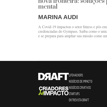
nova fronteira: soluções
mental
MARINA AUDI
A Covid-19 impactou o setor fitness e pôs em
credenciadas do Gympass. Saiba como o unic
e se prepara para ampliar sua missão como um
LIFEHACKERS
NEGÓCIOS DE IMPACTO
NEGÓCIOS CRIATIVOS
STARTUPS
ENTREVISTA DRAFT