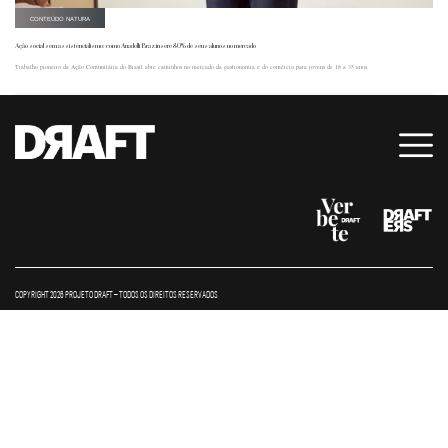
CONTEÚDO NATURA
Ação social sem assistencialismo: como Anadelli Braz insere 80% de seus alunos no mercado
Trabalho pioneiro da Ação Comunitária do Brasil abre caminhos no mercado da gastronomia e do comércio para jovens de 18 a 35 anos.
COPYRIGHT 2026 PROJETO DRAFT – TODOS OS DIREITOS RESERVADOS