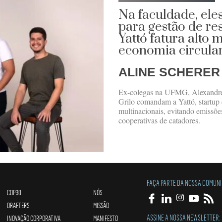
Na faculdade, ele
para gestão de res
Yattó fatura alto
economia circula
ALINE SCHERER
Ex-colegas na UFMG, Alexandre 
Grilo comandam a Yattó, startup q
multinacionais, evitando emissõ
cooperativas de catadores.
FAÇA PARTE DA NOSSA COMUN
COP30
NÓS
DRAFTERS
MISSÃO
ASSINE A NOSSA NEWSLETTER:
INOVAÇÃO CORPORATIVA
MANIFESTO