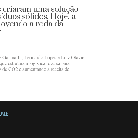
s criaram uma solução
íduos sólidos. Hoje, a
 movendo a roda da
r
Galana Jr., Leonardo Lopes e Luiz Otávio
ue estrutura a logística reversa para
es de CO2 e aumentando a receita de
IDADE