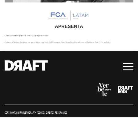
APRESENTA
Como a Primeira Guerra uniu Ernest Hemingway e a Fiat
Conheça a história da época em que o futuro escritor trabalhou para a Cruz Vermelha dirigindo uma ambulância Fiat 15 ter na Itália.
COPYRIGHT 2026 PROJETO DRAFT – TODOS OS DIREITOS RESERVADOS