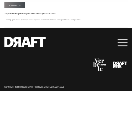
ACELERADOS
A AgVali criou uma platafroma para facilitar vendas agrícolas no Brasil
A startup quer inovar dentro da cadeia agrícola e diminuir distância entre produtores e compradores
COPYRIGHT 2026 PROJETO DRAFT – TODOS OS DIREITOS RESERVADOS