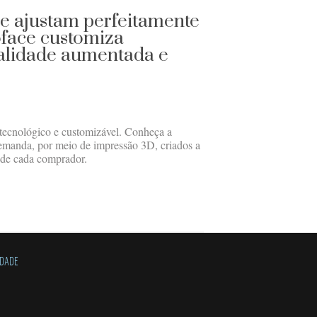
e ajustam perfeitamente
oface customiza
alidade aumentada e
 tecnológico e customizável. Conheça a
demanda, por meio de impressão 3D, criados a
o de cada comprador.
IDADE