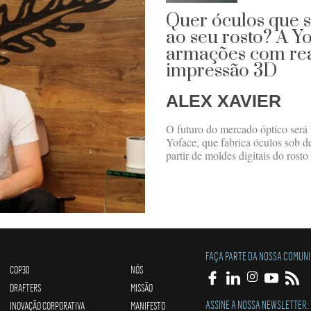
Quer óculos que s
ao seu rosto? A Y
armações com re
impressão 3D
ALEX XAVIER
O futuro do mercado óptico será
Yoface, que fabrica óculos sob 
partir de moldes digitais do rost
FAÇA PARTE DA NOSSA COMUN
COP30
NÓS
DRAFTERS
MISSÃO
ASSINE A NOSSA NEWSLETTER:
INOVAÇÃO CORPORATIVA
MANIFESTO