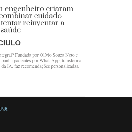
m engenheiro criaram
 combinar cuidado
entar reinventar a
 saúde
CIULO
ntegral? Fundada por Olívio Souza Neto e
mpanha pacientes por WhatsApp, transforma
 da IA, faz recomendações personalizadas.
IDADE