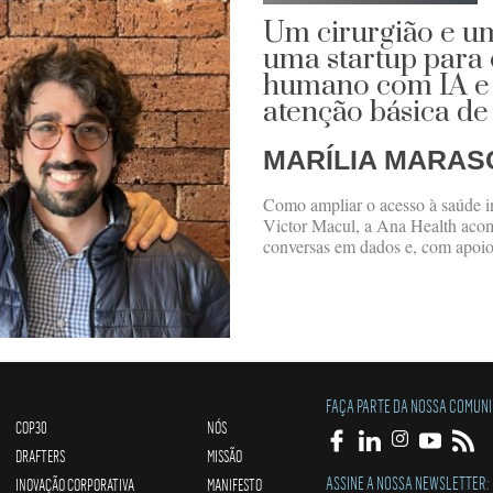
Um cirurgião e u
uma startup para
humano com IA e t
atenção básica de
MARÍLIA MARAS
Como ampliar o acesso à saúde i
Victor Macul, a Ana Health aco
conversas em dados e, com apoio
FAÇA PARTE DA NOSSA COMUN
COP30
NÓS
DRAFTERS
MISSÃO
ASSINE A NOSSA NEWSLETTER:
INOVAÇÃO CORPORATIVA
MANIFESTO