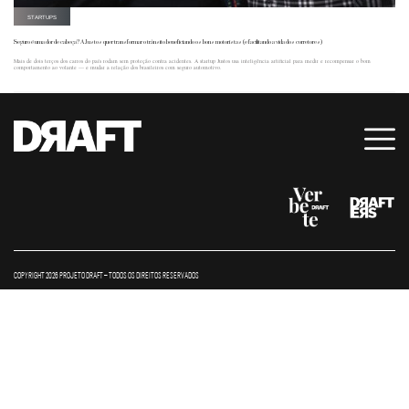
STARTUPS
Seguro é uma dor de cabeça? A Justos quer transformar o trânsito beneficiando os bons motoristas (e facilitando a vida dos corretores)
Mais de dois terços dos carros do país rodam sem proteção contra acidentes. A startup Justos usa inteligência artificial para medir e recompensar o bom
comportamento ao volante — e mudar a relação dos brasileiros com seguro automotivo.
COPYRIGHT 2026 PROJETO DRAFT – TODOS OS DIREITOS RESERVADOS