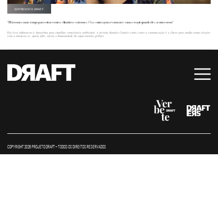
ENTREVISTA DRAFT
“Não temos mais tempo para evitar eventos climáticos extremos. O assunto agora é como nós vamos reagir quando eles acontecerem”
Ela leva influencers à Amazônia para espalhar consciência ambiental: a ativista Kamila Camilo conta como a comunicação é a chave para mudar nossa relação
com a natureza (e, quem sabe, salvar a humanidade do aquecimento global).
COPYRIGHT 2026 PROJETO DRAFT – TODOS OS DIREITOS RESERVADOS