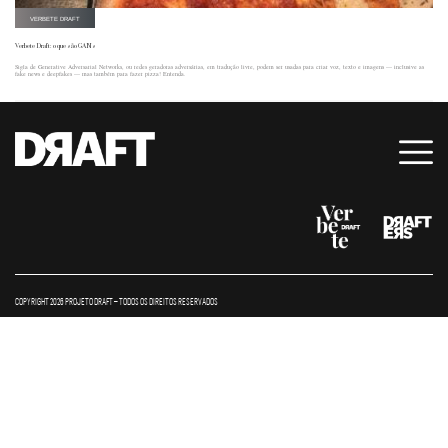
VERBETE DRAFT
Verbete Draft: o que são GANs
Sigla de Generative Adversarial Networks, ou redes geradoras adversárias, em tradução livre, podem ser usadas para criar voz, texto e imagens — inclusive as
fake news e deepfakes — mas também para fazer pizza! Entenda.
COPYRIGHT 2026 PROJETO DRAFT – TODOS OS DIREITOS RESERVADOS