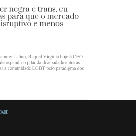
r negra e trans, eu
as para que o mercado
disruptivo e menos
Grammy Latino, Raquel Virgínia hoje é CEO
de expandir o pilar da diversidade entre as
rgar a comunidade LGBT pelo paradigma dos
IDADE