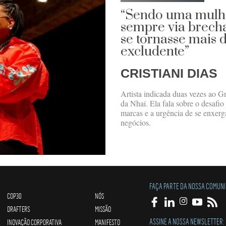
“Sendo uma mulhe
sempre via brech
se tornasse mais 
excludente”
CRISTIANI DIAS
Artista indicada duas vezes ao 
da Nhaí. Ela fala sobre o desafio 
marcas e a urgência de se enxe
negócios.
FAÇA PARTE DA NOSSA COMUN
COP30
NÓS
DRAFTERS
MISSÃO
ASSINE A NOSSA NEWSLETTER:
INOVAÇÃO CORPORATIVA
MANIFESTO