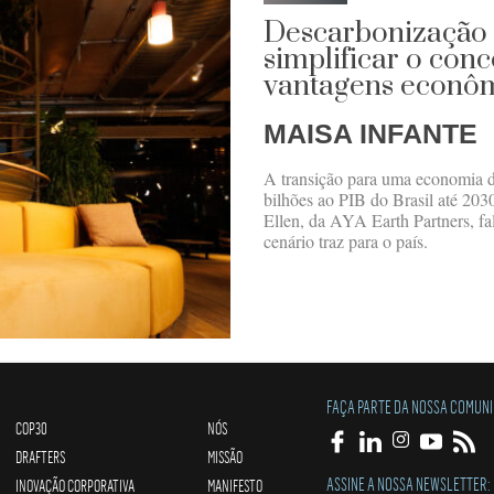
Descarbonização 
simplificar o conc
vantagens econômi
MAISA INFANTE
A transição para uma economia 
bilhões ao PIB do Brasil até 2030
Ellen, da AYA Earth Partners, fa
cenário traz para o país.
FAÇA PARTE DA NOSSA COMUN
COP30
NÓS
DRAFTERS
MISSÃO
ASSINE A NOSSA NEWSLETTER:
INOVAÇÃO CORPORATIVA
MANIFESTO