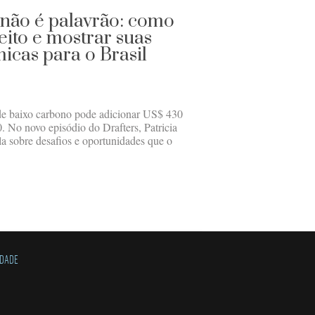
não é palavrão: como
eito e mostrar suas
cas para o Brasil
de baixo carbono pode adicionar US$ 430
. No novo episódio do Drafters, Patricia
la sobre desafios e oportunidades que o
IDADE