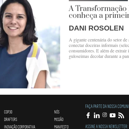
A Transformação D
conheça a primeir
DANI ROSOLEN
A gigante centenária do setor de
conectar doceiras informais (sele
consumidores. E além de extrair 
guloseimas decolar durante a pa
FAÇA PARTE DA NOSSA COMUN
COP30
NÓS
DRAFTERS
MISSÃO
ASSINE A NOSSA NEWSLETTER:
INOVAÇÃO CORPORATIVA
MANIFESTO