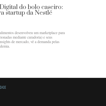
igital do bolo caseiro:
a startup da Nestlé
 alimentos desenvolveu um marketplace para
cionadas mediante curadoria) e seus
insights de mercado, vê a demanda pelas
ndemia.
IDADE