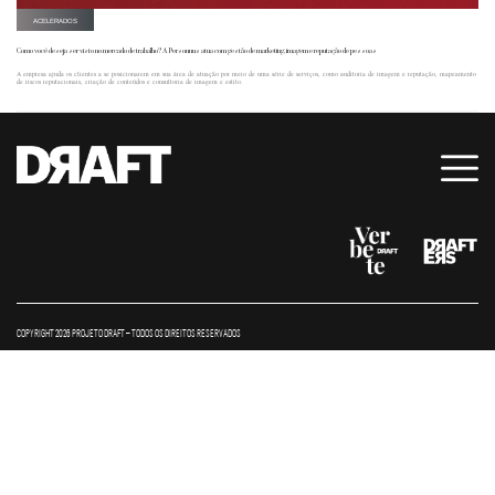
ACELERADOS
Como você deseja ser visto no mercado de trabalho? A Personnus atua com gestão de marketing, imagem e reputação de pessoas
A empresa ajuda os clientes a se posicionarem em sua área de atuação por meio de uma série de serviços, como auditoria de imagem e reputação, mapeamento
de riscos reputacionais, criação de conteúdos e consultoria de imagem e estilo.
COPYRIGHT 2026 PROJETO DRAFT – TODOS OS DIREITOS RESERVADOS