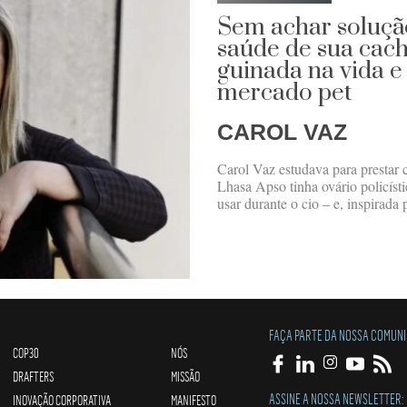
Sem achar soluçã
saúde de sua cach
guinada na vida 
mercado pet
CAROL VAZ
Carol Vaz estudava para prestar
Lhasa Apso tinha ovário policíst
usar durante o cio – e, inspirada
FAÇA PARTE DA NOSSA COMUN
COP30
NÓS
DRAFTERS
MISSÃO
ASSINE A NOSSA NEWSLETTER:
INOVAÇÃO CORPORATIVA
MANIFESTO