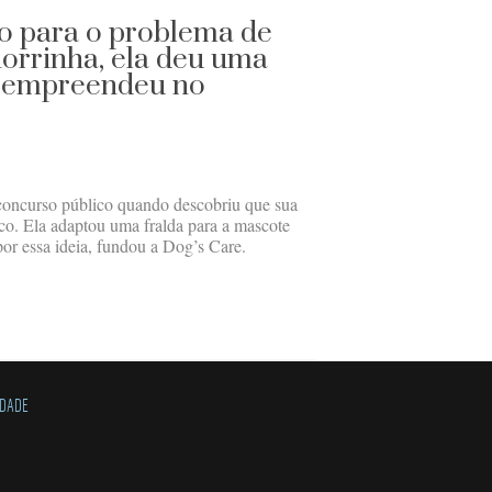
o para o problema de
orrinha, ela deu uma
e empreendeu no
 concurso público quando descobriu que sua
ico. Ela adaptou uma fralda para a mascote
 por essa ideia, fundou a Dog’s Care.
IDADE