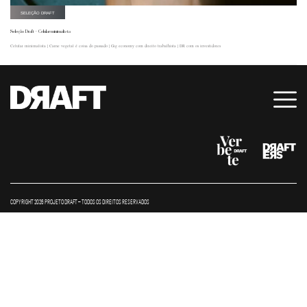
SELEÇÃO DRAFT
Seleção Draft – Celular minimalista
Celular minimalista | Carne vegetal é coisa do passado | Gig economy com direito trabalhista | DR com os investidores
COPYRIGHT 2026 PROJETO DRAFT – TODOS OS DIREITOS RESERVADOS