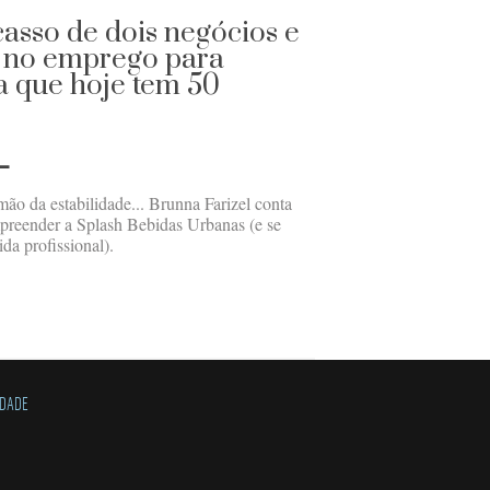
casso de dois negócios e
o no emprego para
 que hoje tem 50
L
mão da estabilidade... Brunna Farizel conta
preender a Splash Bebidas Urbanas (e se
ida profissional).
IDADE