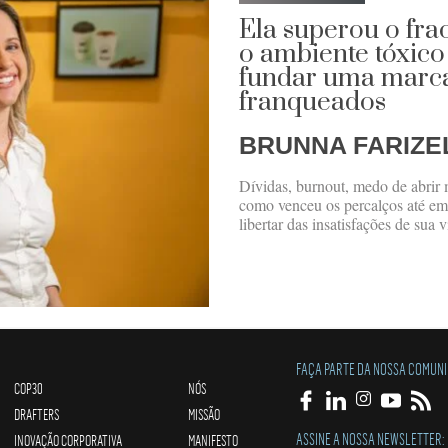
Ela superou o fra
o ambiente tóxic
fundar uma marca
franqueados
BRUNNA FARIZE
Dívidas, burnout, medo de abrir 
como venceu os percalços até em
libertar das insatisfações de sua v
FAÇA PARTE DA NOSSA COMUN
COP30
NÓS
DRAFTERS
MISSÃO
ASSINE A NOSSA NEWSLETTER:
INOVAÇÃO CORPORATIVA
MANIFESTO