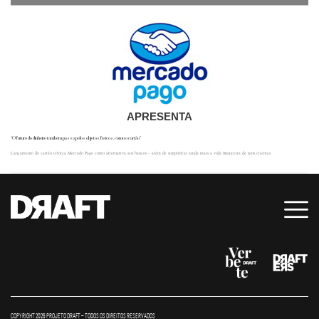
APRESENTA
“O futuro do dinheiro também passa pelos objetos físicos, como o cartão”
Lançamento do cartão reforça Mercado Pago como alternativa aos bancos – além de simplificar ainda mais a vida financeira de seus clientes.
COPYRIGHT 2026 PROJETO DRAFT – TODOS OS DIREITOS RESERVADOS