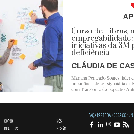
AP
Curso de Libras, 
empregabilidade: 
iniciativas da 3M
deficiência
CLÁUDIA DE CA
Mariana Penteado Soares, líder 
importância de ser signatária da
com Transtorno do Espectro Autis
FAÇA PARTE DA NOSSA COMUN
COP30
NÓS
DRAFTERS
MISSÃO