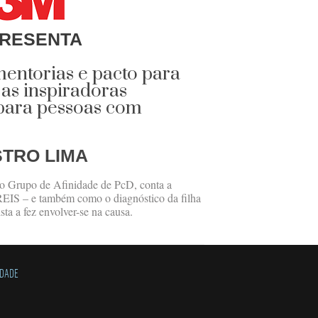
RESENTA
mentorias e pacto para
as inspiradoras
 para pessoas com
STRO LIMA
do Grupo de Afinidade de PcD, conta a
 REIS – e também como o diagnóstico da filha
ta a fez envolver-se na causa.
IDADE