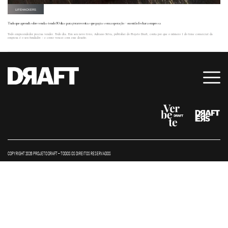
LIFEHACKERS
Tudo que aprendi sobre vendas tendo 90 dias para gerar receitas que pagassem a operação – ou então fechar a empresa
Todo empreendedor precisa vender. Todo dia. Em seu novo livro, Adriano Silva, publisher do Projeto Draft, conta por que o número 1 do time comercial da
empresa é o seu fundador – e como vencer com esse desafio.
COPYRIGHT 2026 PROJETO DRAFT – TODOS OS DIREITOS RESERVADOS