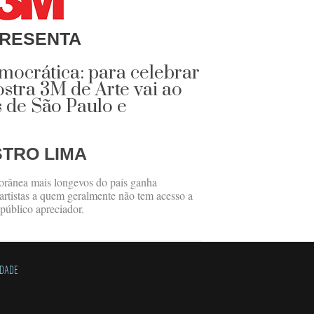
RESENTA
emocrática: para celebrar
ostra 3M de Arte vai ao
 de São Paulo e
STRO LIMA
orânea mais longevos do país ganha
e artistas a quem geralmente não tem acesso a
público apreciador.
IDADE