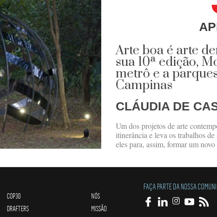
AP
Arte boa é arte d
sua 10ª edição, M
metrô e a parques
Campinas
CLÁUDIA DE CA
Um dos projetos de arte contemp
itinerância e leva os trabalhos d
eles para, assim, formar um novo 
FAÇA PARTE DA NOSSA COMUN
COP30
NÓS
DRAFTERS
MISSÃO