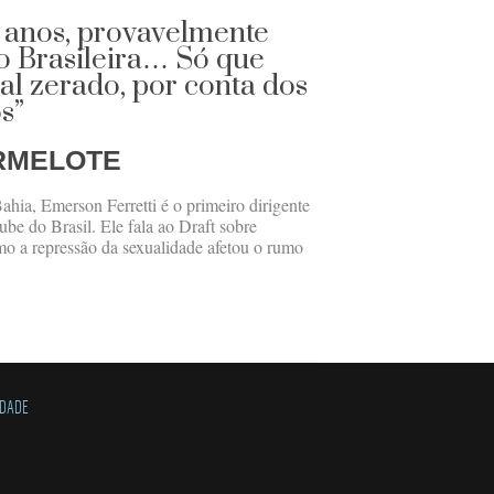
 anos, provavelmente
o Brasileira… Só que
oal zerado, por conta dos
s”
RMELOTE
ahia, Emerson Ferretti é o primeiro dirigente
be do Brasil. Ele fala ao Draft sobre
mo a repressão da sexualidade afetou o rumo
IDADE