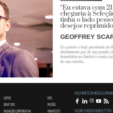
“Eu estava com 21
chegaria à Seleçã
tinha o lado pess
desejos reprimido
GEOFFREY SCA
Ex-goleiro e hoje presidente do B
abertamente gay de um grande clu
homofobia no futebol e conta co
de sua carreira.
FAÇA PARTE DA NOSSA COMUN
COP30
NÓS
DRAFTERS
MISSÃO
ASSINE A NOSSA NEWSLETTER:
INOVAÇÃO CORPORATIVA
MANIFESTO