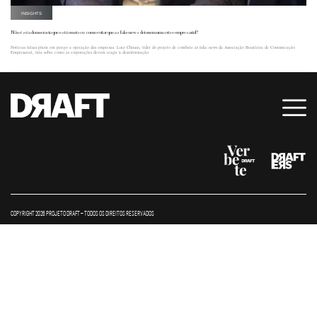
INSIGHTS
Não é só a democracia que está em risco: como evitar que as fake news detonem uma crise empresarial?
Notícias falsas põem em perigo a operação das empresas. Luiz Chinan, líder do projeto de combate às fake news da Associação Brasileira de Comunicação
Empresarial, fala sobre como as corporações devem reagir à desinformação.
COPYRIGHT 2026 PROJETO DRAFT – TODOS OS DIREITOS RESERVADOS