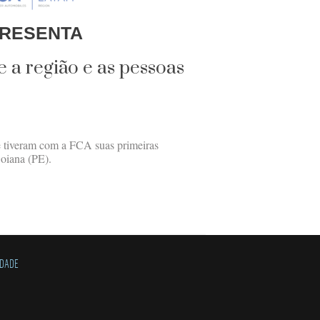
RESENTA
e a região e as pessoas
e tiveram com a FCA suas primeiras
oiana (PE).
IDADE