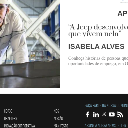
AP
“A Jeep desenvolv
que vivem nela”
ISABELA ALVES
Conheça histórias de pessoas qu
oportunidades de emprego, em G
FAÇA PARTE DA NOSSA COMUN
COP30
NÓS
DRAFTERS
MISSÃO
ASSINE A NOSSA NEWSLETTER:
INOVAÇÃO CORPORATIVA
MANIFESTO