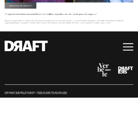
NEGÓCIOS DE IMPACTO
“O supermercado moderno é uma grande ilusão: você vê milhares de produtos, mas eles vêm de apenas dez empresas”
Depois de empreender (e vender) uma das maiores franquias de frozen yogurt do país, os cariocas Bruno Grossman e Alexandre Tenenbaum alinharam
empreendedorismo e propósito. Os dois estão à frente da Acolheita, um mercadinho de bairro “com comida de verdade, justa e local”.
COPYRIGHT 2026 PROJETO DRAFT – TODOS OS DIREITOS RESERVADOS