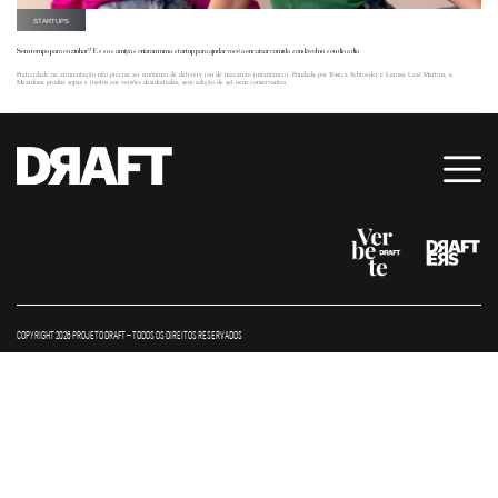
STARTUPS
Sem tempo para cozinhar? Essas amigas criaram uma startup para ajudar você a encaixar comida saudável no seu dia a dia
Praticidade na alimentação não precisa ser sinônimo de delivery (ou de macarrão instantâneo). Fundada por Jéssica Schroeder e Larissa Leal Martins, a
Mexidona produz sopas e risotos em versões desidratadas, sem adição de sal nem conservantes.
COPYRIGHT 2026 PROJETO DRAFT – TODOS OS DIREITOS RESERVADOS