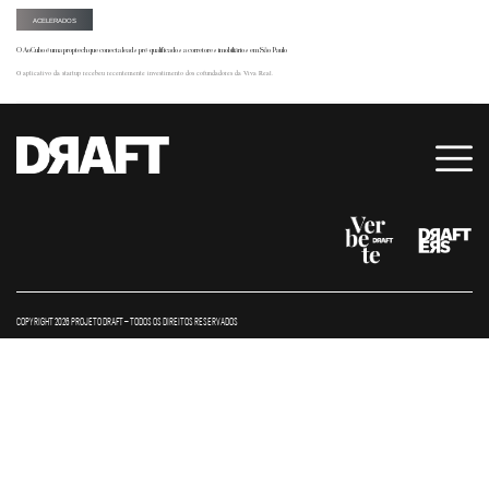
ACELERADOS
O AoCubo é uma proptech que conecta leads pré-qualificados a corretores imobiliários em São Paulo
O aplicativo da startup recebeu recentemente investimento dos cofundadores da Viva Real.
COPYRIGHT 2026 PROJETO DRAFT – TODOS OS DIREITOS RESERVADOS