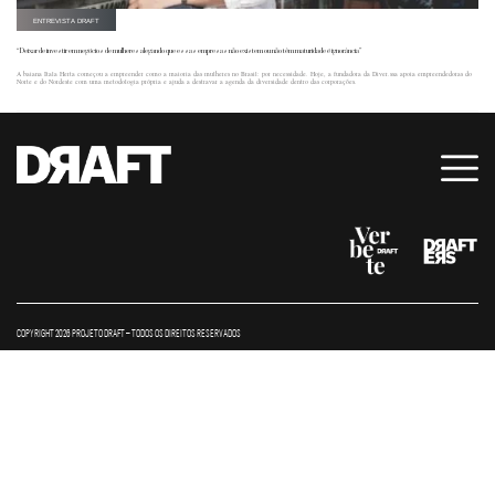
ENTREVISTA DRAFT
“Deixar de investir em negócios de mulheres alegando que essas empresas não existem ou não têm maturidade é ignorância”
A baiana Itala Herta começou a empreender como a maioria das mulheres no Brasil: por necessidade. Hoje, a fundadora da Diver.ssa apoia empreendedoras do
Norte e do Nordeste com uma metodologia própria e ajuda a destravar a agenda da diversidade dentro das corporações.
COPYRIGHT 2026 PROJETO DRAFT – TODOS OS DIREITOS RESERVADOS