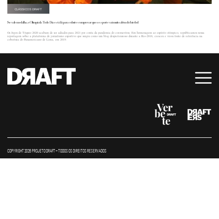
CLÁSSICOS DRAFT
Se vale medalha, o Olimpíada Todo Dia está lá para cobrir e comprovar que o esporte vai muito além do futebol
Os Jogos de Tóquio 2020 acabam de ser adiados para 2021 por conta da pandemia do coronavírus. Em homenagem ao espírito olímpico, republicamos nossa
reportagem sobre a plataforma de jornalismo esportivo que surgiu como um blog despretensioso durante a Rio-2016, cresceu e virou fonte de referência na
cobertura do Panamericano de Lima, em 2019.
COPYRIGHT 2026 PROJETO DRAFT – TODOS OS DIREITOS RESERVADOS