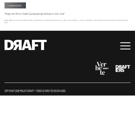
LIFEHACKERS
“Por que criei a Revista Azmina. E por que quero que ela não precise mais existir”
Nana Queiroz faz uma reflexão sobre machismo no jornalismo brasileiro e conta como surgiu, e como se sustenta, uma das principais referências feministas do
país.
COPYRIGHT 2026 PROJETO DRAFT – TODOS OS DIREITOS RESERVADOS