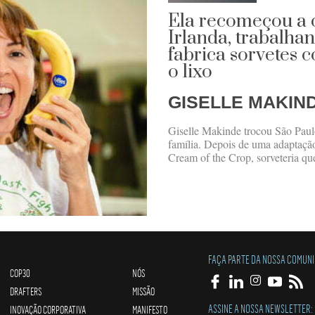
Ela recomeçou a c
Irlanda, trabalha
fabrica sorvetes 
o lixo
GISELLE MAKIN
Giselle Makinde trocou São Paul
família. Depois de uma adaptação
Cream of the Crop, sorveteria qu
FAÇA PARTE DA NOSSA COMUN
COP30
NÓS
DRAFTERS
MISSÃO
ASSINE A NOSSA NEWSLETTER:
INOVAÇÃO CORPORATIVA
MANIFESTO