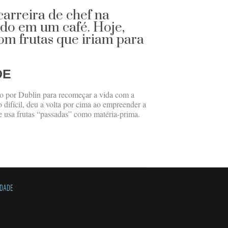
arreira de chef na
ndo em um café. Hoje,
com frutas que iriam para
DE
o por Dublin para recomeçar a vida com a
 difícil, deu a volta por cima ao empreender a
e usa frutas “passadas” como matéria-prima.
IDADE