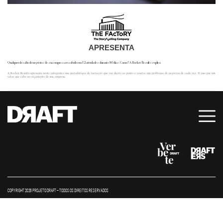
APRESENTA
Qualquer desafio de negócios de sua empresa resolvido em 12 atividades durante 90 dias. Como? A Rocket Results explica
A Rocket Results apresenta neste infográfico sua metodologia de inovação que vai direto ao ponto e resolve um problema de negócios de cada vez. E isso por um
valor que cabe no orçamento de sua empresa.
COPYRIGHT 2026 PROJETO DRAFT – TODOS OS DIREITOS RESERVADOS