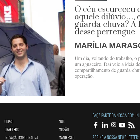
O céu escureceu d
aquele dilúvio…, e
guarda-chuva? A R
desse perrengue
MARÍLIA MARAS
Um dia, voltando do trabalho, o 
um aguaceiro. Daí veio a ideia de 
compartilhamento de guarda-chuv
operação.
FAÇA PARTE DA NOSSA COMUN
COP30
NÓS
DRAFTERS
MISSÃO
ASSINE A NOSSA NEWSLETTER:
INOVAÇÃO CORPORATIVA
MANIFESTO