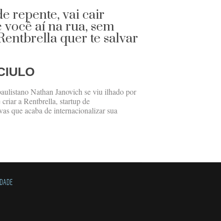
e repente, vai cair
 você aí na rua, sem
entbrella quer te salvar
CIULO
paulistano Nathan Janovich se viu ilhado por
criar a Rentbrella, startup de
as que acaba de internacionalizar sua
IDADE